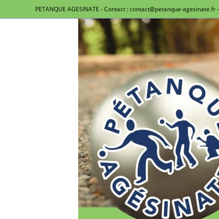
PETANQUE AGESINATE - Contact : contact@petanque-agesinate.fr - 