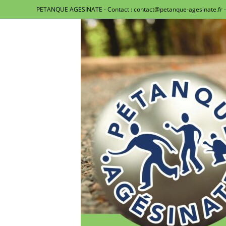
PETANQUE AGESINATE - Contact : contact@petanque-agesinate.fr - 