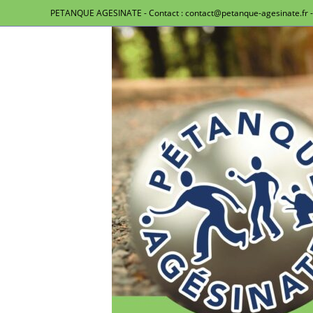
PETANQUE AGESINATE - Contact : contact@petanque-agesinate.fr - 