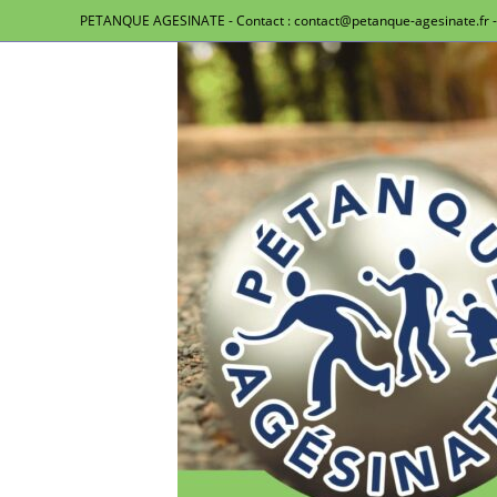
PETANQUE AGESINATE - Contact : contact@petanque-agesinate.fr - 