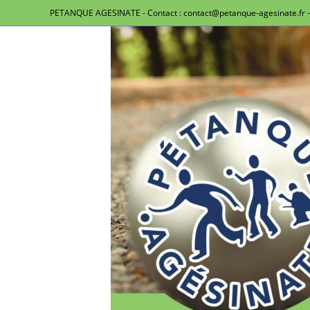
PETANQUE AGESINATE - Contact : contact@petanque-agesinate.fr - 