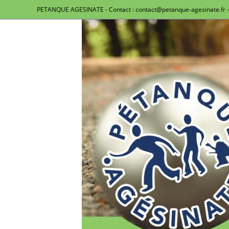
PETANQUE AGESINATE - Contact : contact@petanque-agesinate.fr - 