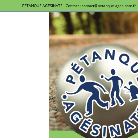
PETANQUE AGESINATE - Contact : contact@petanque-agesinate.fr - 