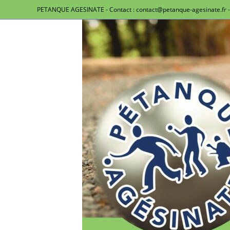
PETANQUE AGESINATE - Contact : contact@petanque-agesinate.fr - 