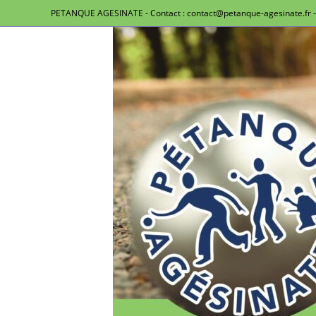
PETANQUE AGESINATE - Contact : contact@petanque-agesinate.fr - 