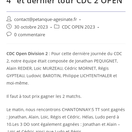
4° et dernier tour CDC 2 OPEN
contact@petanque-agesinate.fr
30 octobre 2023
CDC OPEN 2023
0 commentaire
CDC Open Division 2
: Pour cette dernière journée du CDC
2, notre équipe était composée de Jonathan PEQUIGNET,
Alain REDIER, Loïc MURZEAU, Cédric MORNET, Régis
GYPTEAU, Ludovic BAROTIN, Philippe LICHTENTHALER et
moi-même.
Il faut à tout prix gagner les 2 matchs.
Le matin, nous rencontrons CHANTONNAY:5 TT sont gagnés
: Jonathan, Alain, Loïc, Régis et Cédric. Hélas, Ludo perd à
10.Les 3 DO sont également gagnées : Jonathan et Alain –
Loïc et Cédric ainsi que Ludo et Régis.