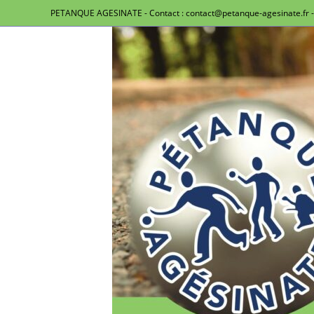
PETANQUE AGESINATE - Contact : contact@petanque-agesinate.fr - 