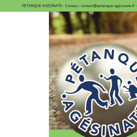
PETANQUE AGESINATE - Contact : contact@petanque-agesinate.fr - 