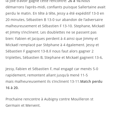
la joie d’avoir gagné cette rencontre:
26 à 10.
Nous
démarrons l’après-midi, confiants puisque Sallertaine avait
perdu le matin. En tête à tête, Jessy a été expéditif 13-0 en
20 minutes, Sébastien B 13-0 sur abandon de l’adversaire
malheureusement et Sébastien F 13-10. Stephane, Mickaël
et Jimmy s’inclinent. Les doublettes ne se passent pas
bien: Fabien et Jacques perdent à 4 ainsi que Jimmy et
Mickaël remplacé par Stéphane à 4 également. Jessy et
Sébastien F gagnent 13-8.Il nous faut alors gagner 2
triplettes, Sébastien B, Stephane et Mickaël gagnent 13-6,
Jessy, Fabien et Sébastien F, mal engagé car menés 5-0
rapidement, remontent allant jusqu’à mené 11-5
mais malheureusement ils s’inclinent 13-11.
Match perdu
16 à 20.
Prochaine rencontre à Aubigny contre Mouilleron st
Germain et Mervent.