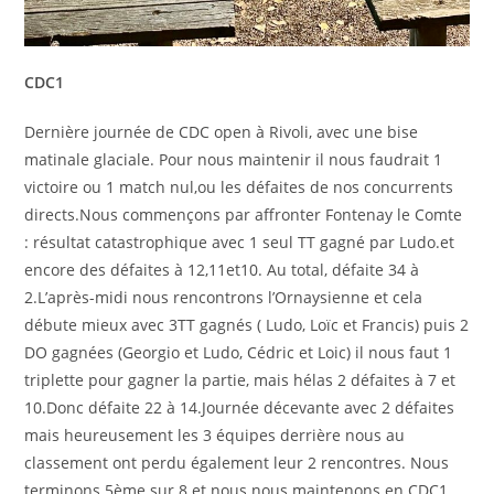
CDC1
Dernière journée de CDC open à Rivoli, avec une bise
matinale glaciale. Pour nous maintenir il nous faudrait 1
victoire ou 1 match nul,ou les défaites de nos concurrents
directs.Nous commençons par affronter Fontenay le Comte
: résultat catastrophique avec 1 seul TT gagné par Ludo.et
encore des défaites à 12,11et10. Au total, défaite 34 à
2.L’après-midi nous rencontrons l’Ornaysienne et cela
débute mieux avec 3TT gagnés ( Ludo, Loïc et Francis) puis 2
DO gagnées (Georgio et Ludo, Cédric et Loic) il nous faut 1
triplette pour gagner la partie, mais hélas 2 défaites à 7 et
10.Donc défaite 22 à 14.Journée décevante avec 2 défaites
mais heureusement les 3 équipes derrière nous au
classement ont perdu également leur 2 rencontres. Nous
terminons 5ème sur 8 et nous nous maintenons en CDC1.