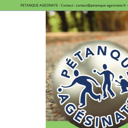
PETANQUE AGESINATE - Contact : contact@petanque-agesinate.fr - 